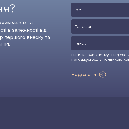
ня?
жчим часом та
ті в залежності від
ір першого внеску та
ння.
Натискаючи кнопку "Надіслати
погоджуєтесь з політикою ко
Надіслати