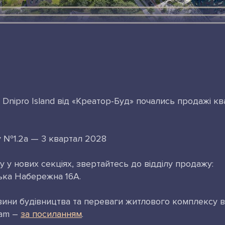
Dnipro Island від «Креатор-Буд» почались продажі кв
 №1.2а — 3 квартал 2028
у нових секціях, звертайтесь до відділу продажу:
ська Набережна 16А.
овини будівництва та переваги житлового комплексу в
ram –
за посиланням
.