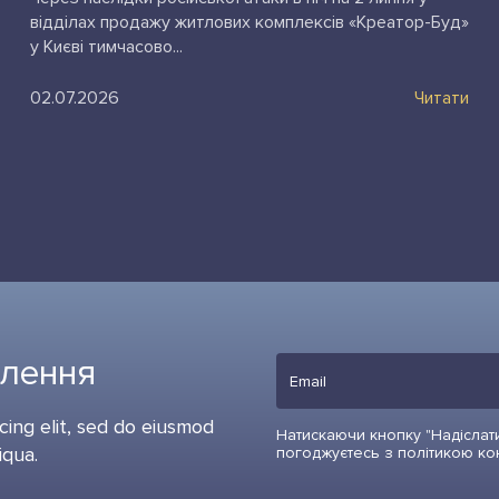
відділах продажу житлових комплексів «Креатор-Буд»
у Києві тимчасово...
02.07.2026
Читати
влення
cing elit, sed do eiusmod
Натискаючи кнопку "Надіслати
iqua.
погоджуєтесь з політикою ко