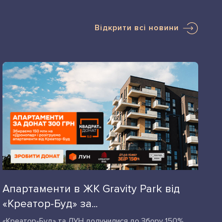
Відкрити всі новини
Апартаменти в ЖК Gravity Park від
«Креатор-Буд» за...
«Креатор-Буд» та ЛУН долучилися до Збору 150%,