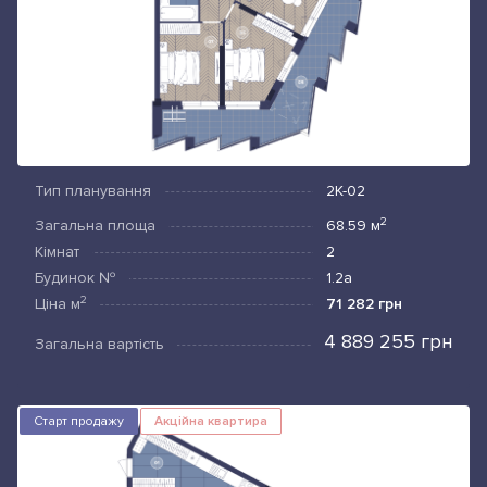
Тип планування
2К-02
2
Загальна площа
68.59
м
Кімнат
2
Будинок №
1.2а
2
Ціна
м
71 282 грн
4 889 255 грн
Загальна вартість
Старт продажу
Акційна квартира