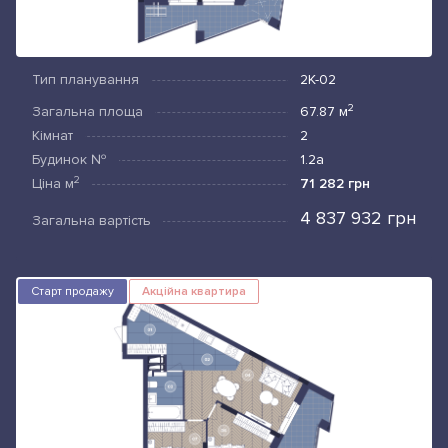
Тип планування
2К-02
2
Загальна площа
67.87
м
Кімнат
2
Будинок №
1.2а
2
Ціна
м
71 282 грн
4 837 932 грн
Загальна вартість
Старт продажу
Акційна квартира