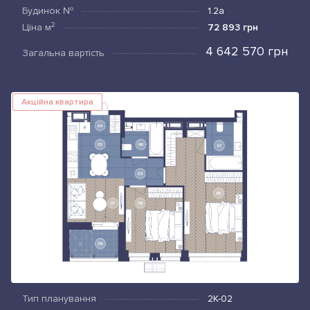
Будинок №
1.2а
2
Ціна
м
72 893 грн
4 642 570 грн
Загальна вартість
Акційна квартира
Тип планування
2К-02