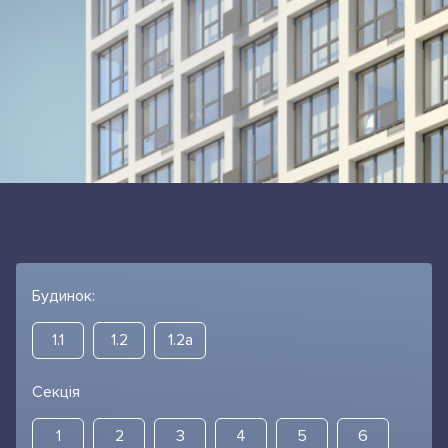
Будинок:
1.1
1.2
1.2а
Секція
1
2
3
4
5
6