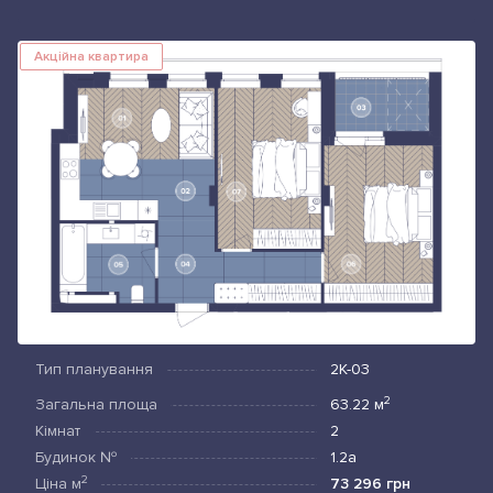
Акційна квартира
Тип планування
2К-03
2
Загальна площа
63.22
м
Кімнат
2
Будинок №
1.2а
2
Ціна
м
73 296 грн