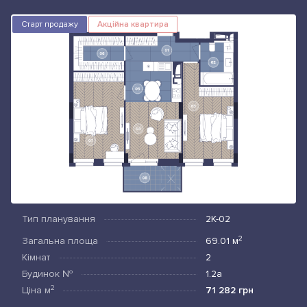
Старт продажу
Акційна квартира
Тип планування
2К-02
2
Загальна площа
69.01
м
Кімнат
2
Будинок №
1.2а
2
Ціна
м
71 282 грн