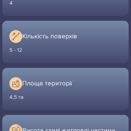
4
Кількість поверхів
5 - 12
Площа території
4,5 га
Висота стелі житлової частини